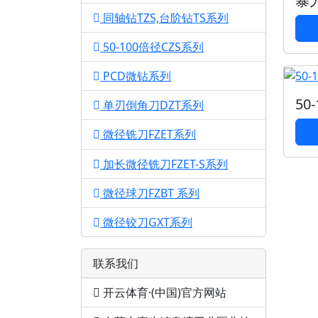
暴
同轴钻TZS,台阶钻TS系列
1
50-100倍径CZS系列
1
PCD微钻系列
1
50
单刃倒角刀DZT系列
1
微径铣刀FZET系列
1
加长微径铣刀FZET-S系列
1
微径球刀FZBT 系列
1
微径铰刀GXT系列
1
联系我们
开云体育·(中国)官方网站