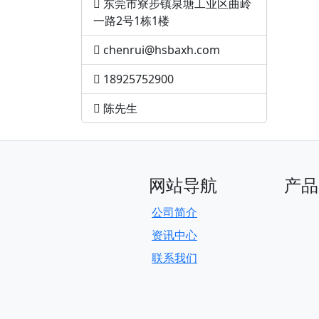
东莞市寮步镇泉塘工业区曲岭
一路2号1栋1楼
chenrui@hsbaxh.com
18925752900
陈先生
网站导航
产品
公司简介
资讯中心
联系我们