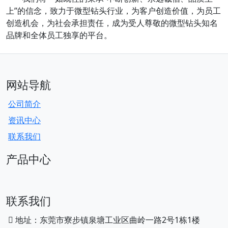
上”的信念，致力于微型钻头行业，为客户创造价值，为员工
创造机会，为社会承担责任，成为受人尊敬的微型钻头知名
品牌和全体员工独享的平台。
网站导航
公司简介
资讯中心
联系我们
产品中心
联系我们
地址：东莞市寮步镇泉塘工业区曲岭一路2号1栋1楼