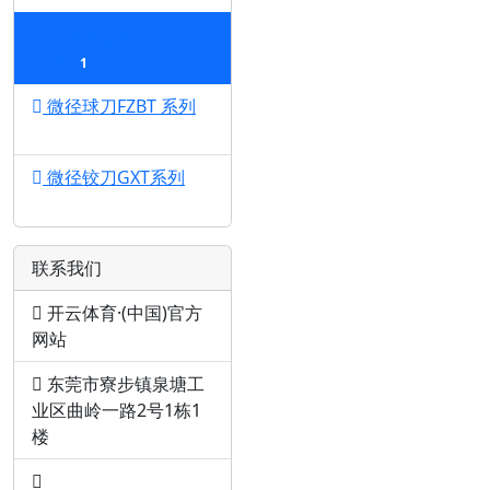
加长微径铣刀FZET-S
系列
1
微径球刀FZBT 系列
1
微径铰刀GXT系列
1
联系我们
开云体育·(中国)官方
网站
东莞市寮步镇泉塘工
业区曲岭一路2号1栋1
楼