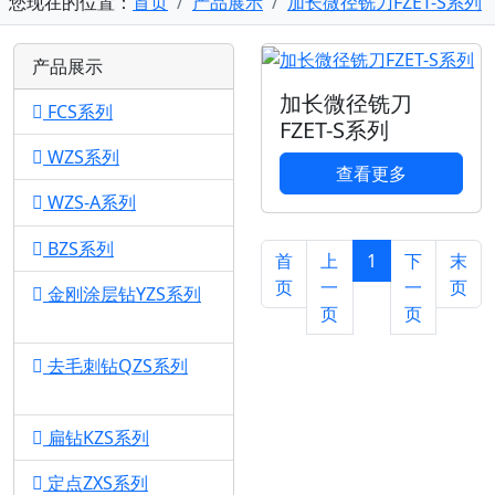
您现在的位置：
首页
产品展示
加长微径铣刀FZET-S系列
产品展示
加长微径铣刀
FCS系列
1
FZET-S系列
WZS系列
1
查看更多
WZS-A系列
1
BZS系列
1
首
上
1
下
末
页
一
一
页
金刚涂层钻YZS系列
页
页
1
去毛刺钻QZS系列
1
扁钻KZS系列
1
定点ZXS系列
1