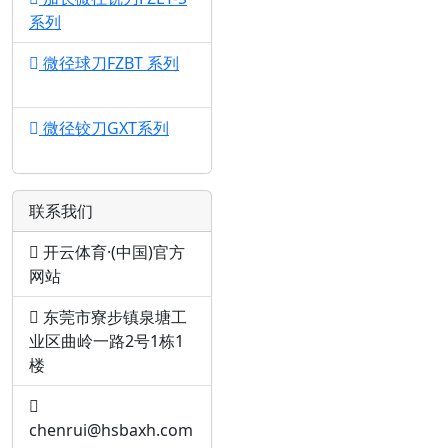
系列
1
微径球刀FZBT 系列
1
微径铰刀GXT系列
1
联系我们
开云体育·(中国)官方
网站
东莞市寮步镇泉塘工
业区曲岭一路2号1栋1
楼
chenrui@hsbaxh.com