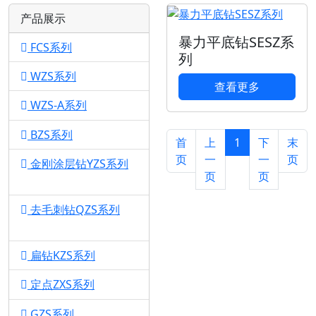
产品展示
暴力平底钻SESZ系
FCS系列
1
列
WZS系列
1
查看更多
WZS-A系列
1
BZS系列
1
首
上
1
下
末
页
一
一
页
金刚涂层钻YZS系列
页
页
1
去毛刺钻QZS系列
1
扁钻KZS系列
1
定点ZXS系列
1
GZS系列
1